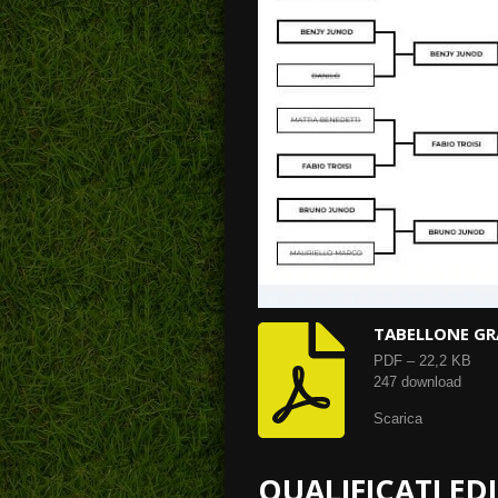
TABELLONE GR
PDF – 22,2 KB
247 download
Scarica
QUALIFICATI ED